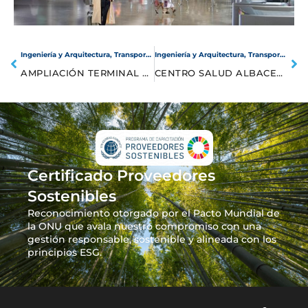
Ingeniería y Arquitectura
,
Transporte y comunicaciones
Ingeniería y Arquitectura
,
Transporte y comunicaciones
AMPLIACIÓN TERMINAL AEROPUERTO MANISES
CENTRO SALUD ALBACETE 1
Certificado Proveedores
Sostenibles
Reconocimiento otorgado por el Pacto Mundial de
la ONU que avala nuestro compromiso con una
gestión responsable, sostenible y alineada con los
principios ESG.