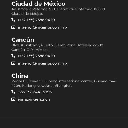
Ciudad de México
Av. P.º de la Reforma 300, Juárez, Cuauhtémoc, 06600
Ciudad de México.
(+52 1 55) 7588 9420
ingenor@ingenor.com.mx
Cancún
Blvd. Kukulcan 1, Puerto Juarez, Zona Hotelera, 77500
Cancún, Q.R., México.
(+52 1 55) 7588 9420
ingenor@ingenor.com.mx
China
Room 611, Tower D Luneng international center, Guoyao road
#209, Pudong New Area, Shanghai.
+86 137 6441 5996
jyan@ingenor.cn