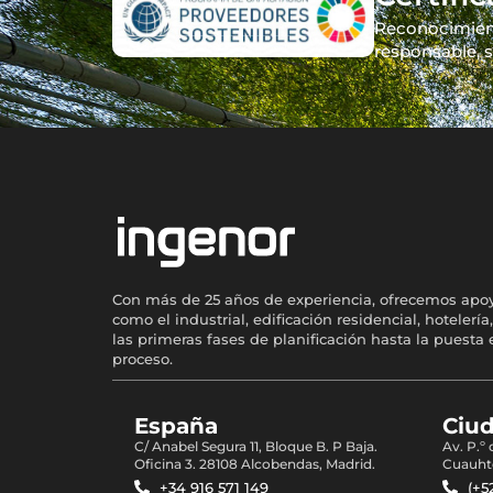
Reconocimient
responsable, s
Con más de 25 años de experiencia, ofrecemos apoyo 
como el industrial, edificación residencial, hotel
las primeras fases de planificación hasta la puest
proceso.
España
Ciu
C/ Anabel Segura 11, Bloque B. P Baja.
Av. P.º
Oficina 3. 28108 Alcobendas, Madrid.
Cuauht
+34 916 571 149
(+5