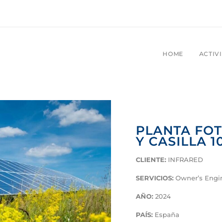
HOME
ACTIV
PLANTA FOT
Y CASILLA 
CLIENTE:
INFRARED
SERVICIOS:
Owner’s Engi
AÑO:
2024
PAÍS:
España