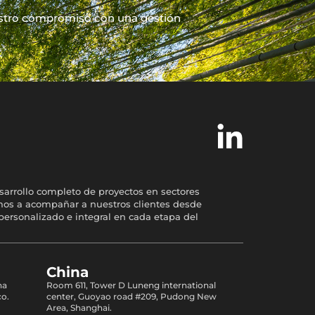
estro compromiso con una gestión
sarrollo completo de proyectos en sectores
temos a acompañar a nuestros clientes desde
personalizado e integral en cada etapa del
China
na
Room 611, Tower D Luneng international
co.
center, Guoyao road #209, Pudong New
Area, Shanghai.