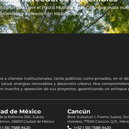
o otorgado por el Pacto Mundial de la ONU que avala nu
ostenible y alineada con los principios ESG.
a clientes institucionales, tanto públicos como privados, en el de
ería, salud, energías renovables y desarrollo urbano. Nos comprome
a en marcha y operación de sus proyectos, garantizando un enfoque 
dad de México
Cancún
 de la Reforma 300, Juárez,
Blvd. Kukulcan 1, Puerto Juarez, Zo
émoc, 06600 Ciudad de México.
Hotelera, 77500 Cancún, Q.R., Méxi
2 1 55) 7588 9420
(+52 1 55) 7588 9420