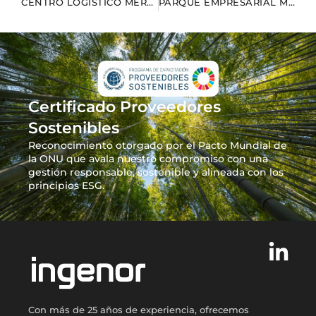
CENTRO LOGÍSTICO MERCADONA
PARQUE EMPRESARIAL MA’ANSHAN
Certificado Proveedores
Sostenibles
Reconocimiento otorgado por el Pacto Mundial de
la ONU que avala nuestro compromiso con una
gestión responsable, sostenible y alineada con los
principios ESG.
Con más de 25 años de experiencia, ofrecemos