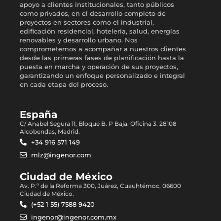
apoyo a clientes institucionales, tanto públicos
como privados, en el desarrollo completo de
proyectos en sectores como el industrial,
edificación residencial, hotelería, salud, energías
renovables y desarrollo urbano. Nos
comprometemos a acompañar a nuestros clientes
desde las primeras fases de planificación hasta la
puesta en marcha y operación de sus proyectos,
garantizando un enfoque personalizado e integral
en cada etapa del proceso.
España
C/ Anabel Segura 11, Bloque B. P Baja. Oficina 3. 28108
Alcobendas, Madrid.
+34 916 571 149
mlz@ingenor.com
Ciudad de México
Av. P.º de la Reforma 300, Juárez, Cuauhtémoc, 06600
Ciudad de México.
(+52 1 55) 7588 9420
ingenor@ingenor.com.mx