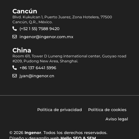
Cancún
Blvd. Kukulcan 1, Puerto Juarez, Zona Hotelera, 77500
Cancún, Q.R., México.
(+52 1 55) 7588 9420
ingenor@ingenor.com.mx
China
Room 611, Tower D Luneng international center, Guoyao road
#209, Pudong New Area, Shanghai.
+86 137 6441 5996
jyan@ingenor.cn
Política de privacidad
Política de cookies
Aviso legal
© 2026
Ingenor
. Todos los derechos reservados.
Diseño y desarrollo web
Hello SEO & SEM