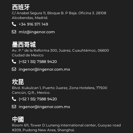
西班牙
C/ Anabel Segura 11, Bloque B. P Baja. Oficina 3. 28108
Alcobendas, Madrid.
+34 916 571 149
mlz@ingenor.com
墨西哥城
Av. P.º de la Reforma 300, Juárez, Cuauhtémoc, 06600
Ciudad de Mexico
(+52 1 55) 7588 9420
ingenor@ingenor.com.mx
坎昆
Blvd. Kukulcan 1, Puerto Juarez, Zona Hotelera, 77500
Cancún, Q.R., Mexico.
(+52 1 55) 7588 9420
ingenor@ingenor.com.mx
中國
Room 611, Tower D Luneng international center, Guoyao road
#209, Pudong New Area, Shanghai.