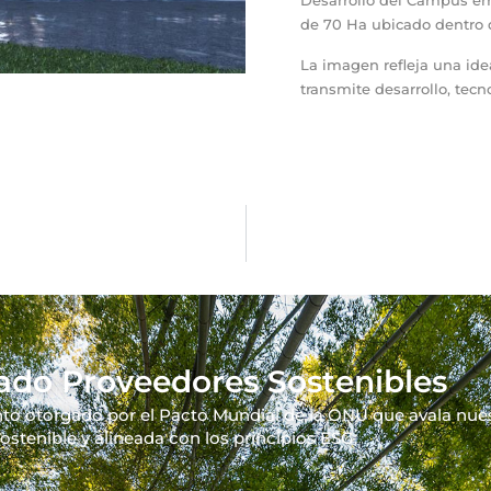
Desarrollo del Campus em
de 70 Ha ubicado dentro 
La imagen refleja una idea
transmite desarrollo, tecn
cado Proveedores Sostenibles
o otorgado por el Pacto Mundial de la ONU que avala nu
ostenible y alineada con los principios ESG.