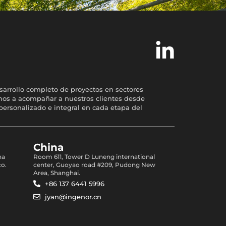
sarrollo completo de proyectos en sectores
temos a acompañar a nuestros clientes desde
personalizado e integral en cada etapa del
China
na
Room 611, Tower D Luneng international
co.
center, Guoyao road #209, Pudong New
Area, Shanghai.
+86 137 6441 5996
jyan@ingenor.cn