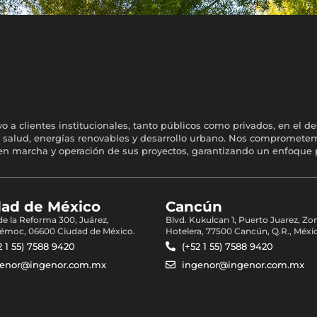
a clientes institucionales, tanto públicos como privados, en el de
ería, salud, energías renovables y desarrollo urbano. Nos comprome
a en marcha y operación de sus proyectos, garantizando un enfoque 
dad de México
Cancún
 de la Reforma 300, Juárez,
Blvd. Kukulcan 1, Puerto Juarez, Zo
émoc, 06600 Ciudad de México.
Hotelera, 77500 Cancún, Q.R., Méxi
2 1 55) 7588 9420
(+52 1 55) 7588 9420
genor@ingenor.com.mx
ingenor@ingenor.com.mx