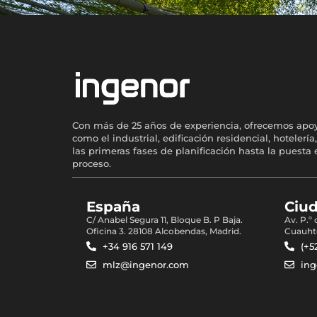
Con más de 25 años de experiencia, ofrecemos apoyo 
como el industrial, edificación residencial, hotel
las primeras fases de planificación hasta la puest
proceso.
España
Ciu
C/ Anabel Segura 11, Bloque B. P Baja.
Av. P.º
Oficina 3. 28108 Alcobendas, Madrid.
Cuauht
+34 916 571 149
(+5
mlz@ingenor.com
in