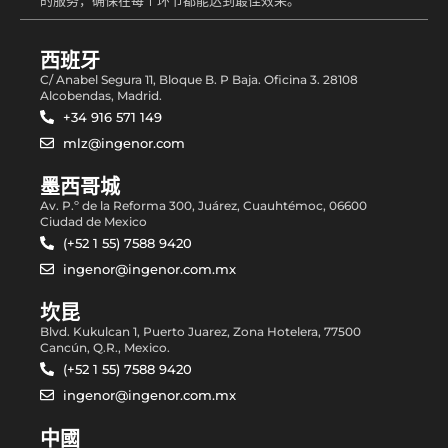
的服务，确保在每个环节都能达到最佳效果。
西班牙
C/ Anabel Segura 11, Bloque B. P Baja. Oficina 3. 28108
Alcobendas, Madrid.
+34 916 571 149
mlz@ingenor.com
墨西哥城
Av. P.º de la Reforma 300, Juárez, Cuauhtémoc, 06600
Ciudad de Mexico
(+52 1 55) 7588 9420
ingenor@ingenor.com.mx
坎昆
Blvd. Kukulcan 1, Puerto Juarez, Zona Hotelera, 77500
Cancún, Q.R., Mexico.
(+52 1 55) 7588 9420
ingenor@ingenor.com.mx
中國