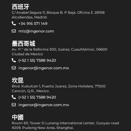
西班牙
C/ Anabel Segura 11, Bloque B. P Baja. Oficina 3. 28108
Alcobendas, Madrid.
+34 916 571 149
mlz@ingenor.com
墨西哥城
Av. P.º de la Reforma 300, Juárez, Cuauhtémoc, 06600
Ciudad de Mexico
(+52 1 55) 7588 9420
ingenor@ingenor.com.mx
坎昆
Blvd. Kukulcan 1, Puerto Juarez, Zona Hotelera, 77500
Cancún, Q.R., Mexico.
(+52 1 55) 7588 9420
ingenor@ingenor.com.mx
中國
Room 611, Tower D Luneng international center, Guoyao road
#209, Pudong New Area, Shanghai.