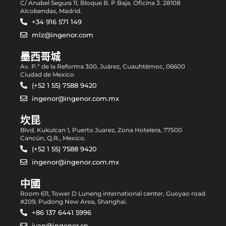
C/ Anabel Segura 11, Bloque B. P Baja. Oficina 3. 28108
Alcobendas, Madrid.
+34 916 571 149
mlz@ingenor.com
墨西哥城
Av. P.º de la Reforma 300, Juárez, Cuauhtémoc, 06600
Ciudad de Mexico
(+52 1 55) 7588 9420
ingenor@ingenor.com.mx
坎昆
Blvd. Kukulcan 1, Puerto Juarez, Zona Hotelera, 77500
Cancún, Q.R., Mexico.
(+52 1 55) 7588 9420
ingenor@ingenor.com.mx
中國
Room 611, Tower D Luneng international center, Guoyao road
#209, Pudong New Area, Shanghai.
+86 137 6441 5996
jyan@ingenor.cn