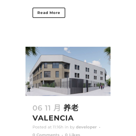
Read More
06 11 月
养老
VALENCIA
Posted at 11:16h
in
by
developer
0 Comments
0
Likes