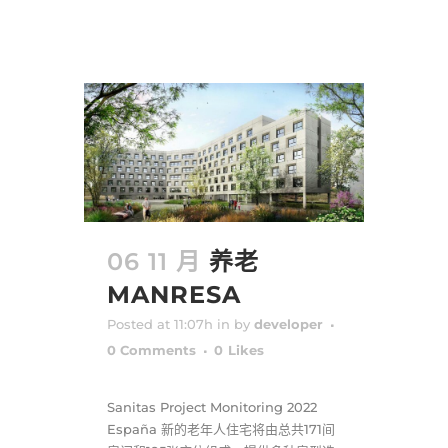
06 11 月
养老
MANRESA
Posted at 11:07h
in
by
developer
0 Comments
0
Likes
Sanitas Project Monitoring 2022
España 新的老年人住宅将由总共171间